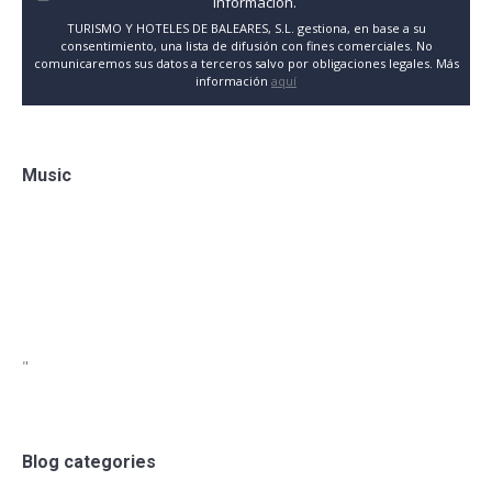
información.
TURISMO Y HOTELES DE BALEARES, S.L. gestiona, en base a su
consentimiento, una lista de difusión con fines comerciales. No
comunicaremos sus datos a terceros salvo por obligaciones legales. Más
información
aquí
Music
"
Blog categories