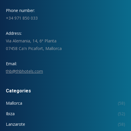
Phone number:
+34 971 850 033
Address:
Via Alemania, 14, 6ª Planta
07458 Ca'n Picafort, Mallorca
Email:
thb@thbhotels.com
Categories
Mallorca
(58)
Ibiza
(52)
Lanzarote
(58)