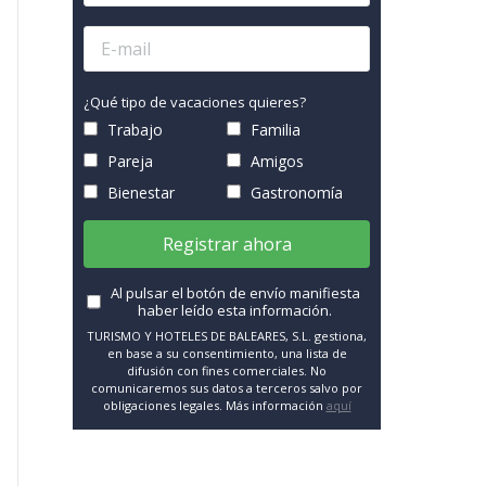
¿Qué tipo de vacaciones quieres?
Trabajo
Familia
Pareja
Amigos
Bienestar
Gastronomía
Registrar ahora
Al pulsar el botón de envío manifiesta
haber leído esta información.
TURISMO Y HOTELES DE BALEARES, S.L. gestiona,
en base a su consentimiento, una lista de
difusión con fines comerciales. No
comunicaremos sus datos a terceros salvo por
obligaciones legales. Más información
aquí