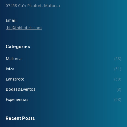
07458 Ca'n Picafort, Mallorca
Email:
thb@thbhotels.com
Categories
Mallorca
(58)
Ibiza
(51)
Lanzarote
(58)
Bodas&Eventos
(8)
Experiencias
(68)
Recent Posts