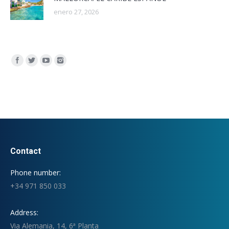
enero 27, 2026
Encuéntranos en:
Contact
Phone number:
+34 971 850 033
Address:
Via Alemania, 14, 6ª Planta