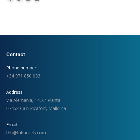
Contact
Phone number:
+34 971 850 033
Address:
Via Alemania, 14, 6ª Planta
07458 Ca'n Picafort, Mallorca
Email:
thb@thbhotels.com