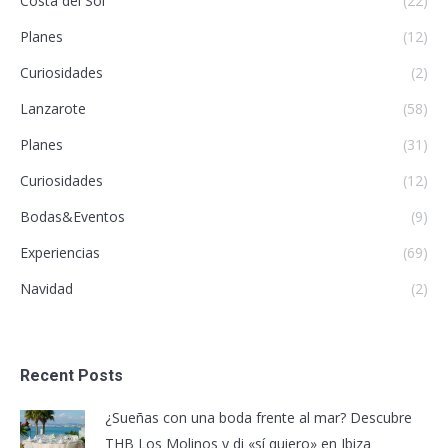
Costa del Sol
(22)
Planes
(12)
Curiosidades
(2)
Lanzarote
(58)
Planes
(31)
Curiosidades
(12)
Bodas&Eventos
(9)
Experiencias
(69)
Navidad
(2)
Recent Posts
¿Sueñas con una boda frente al mar? Descubre
THB Los Molinos y di «sí quiero» en Ibiza