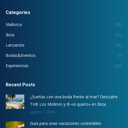
Categories
Mallorca
(58)
Ibiza
(52)
Lanzarote
(58)
Bodas&Eventos
(9)
Experiencias
(69)
Recent Posts
¿Sueñas con una boda frente al mar? Descubre
THB Los Molinos y di «sí quiero» en Ibiza
agosto 7, 2026
Guía para unas vacaciones sostenibles