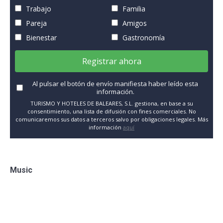
Trabajo
Familia
Pareja
Amigos
Bienestar
Gastronomía
Registrar ahora
Al pulsar el botón de envío manifiesta haber leído esta
información.
TURISMO Y HOTELES DE BALEARES, S.L. gestiona, en base a su
consentimiento, una lista de difusión con fines comerciales. No
comunicaremos sus datos a terceros salvo por obligaciones legales. Más
información
aquí
Music