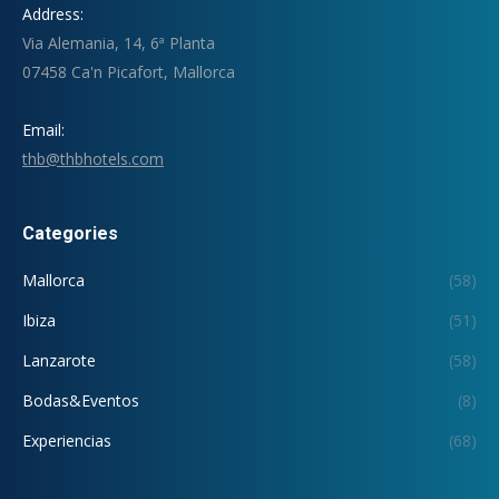
Address:
Via Alemania, 14, 6ª Planta
07458 Ca'n Picafort, Mallorca
Email:
thb@thbhotels.com
Categories
Mallorca
(58)
Ibiza
(51)
Lanzarote
(58)
Bodas&Eventos
(8)
Experiencias
(68)