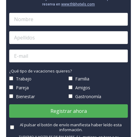
reserva en
www.thbhotels.com
¿Qué tipo de vacaciones quieres?
Trabajo
Familia
Pareja
Amigos
Bienestar
Gastronomía
Registrar ahora
Al pulsar el botón de envío manifiesta haber leído esta
información.
TURISMO Y HOTELES DE BALEARES, S.L. gestiona, en base a su