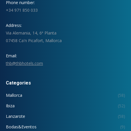
Phone number:
+34 971 850 033
Address:
Via Alemania, 14, 6ª Planta
07458 Ca'n Picafort, Mallorca
Email:
thb@thbhotels.com
Categories
Mallorca
(58)
Ibiza
(52)
Lanzarote
(58)
Bodas&Eventos
(9)