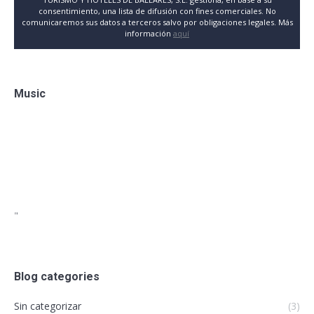
consentimiento, una lista de difusión con fines comerciales. No
comunicaremos sus datos a terceros salvo por obligaciones legales. Más
información
aquí
Music
"
Blog categories
Sin categorizar
(3)