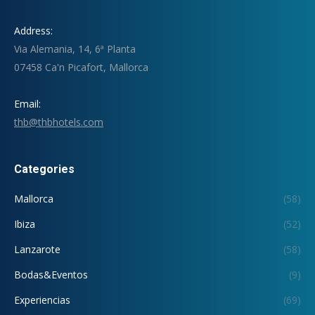
Address:
Via Alemania, 14, 6ª Planta
07458 Ca'n Picafort, Mallorca
Email:
thb@thbhotels.com
Categories
Mallorca
(58)
Ibiza
(52)
Lanzarote
(58)
Bodas&Eventos
(9)
Experiencias
(69)