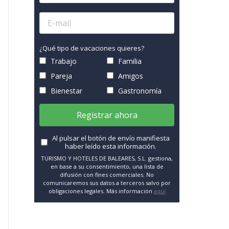
¿Qué tipo de vacaciones quieres?
Trabajo
Familia
Pareja
Amigos
Bienestar
Gastronomía
Registrar ahora
Al pulsar el botón de envío manifiesta
haber leído esta información.
TURISMO Y HOTELES DE BALEARES, S.L. gestiona,
en base a su consentimiento, una lista de
difusión con fines comerciales. No
comunicaremos sus datos a terceros salvo por
obligaciones legales. Más información
aquí