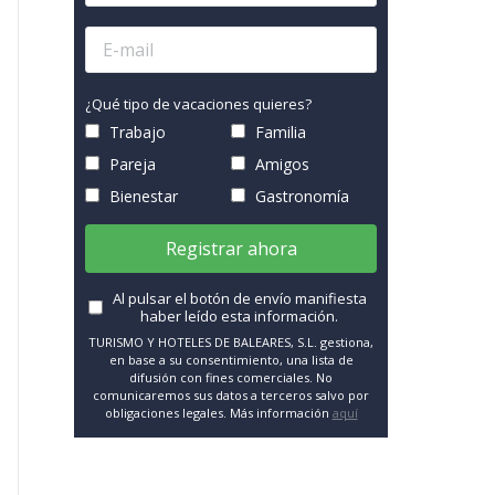
¿Qué tipo de vacaciones quieres?
Trabajo
Familia
Pareja
Amigos
Bienestar
Gastronomía
Registrar ahora
Al pulsar el botón de envío manifiesta
haber leído esta información.
TURISMO Y HOTELES DE BALEARES, S.L. gestiona,
en base a su consentimiento, una lista de
difusión con fines comerciales. No
comunicaremos sus datos a terceros salvo por
obligaciones legales. Más información
aquí