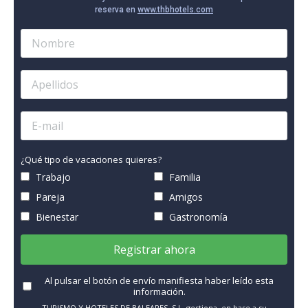
reserva en
www.thbhotels.com
¿Qué tipo de vacaciones quieres?
Trabajo
Familia
Pareja
Amigos
Bienestar
Gastronomía
Registrar ahora
Al pulsar el botón de envío manifiesta haber leído esta
información.
TURISMO Y HOTELES DE BALEARES, S.L. gestiona, en base a su