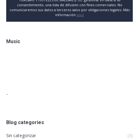
consentimiento, una lista de difusión con fines comerciales. No
comunicaremos sus datos a terceros salvo por obligaciones legales. Más
información
aquí
Music
"
Blog categories
Sin categorizar
(3)