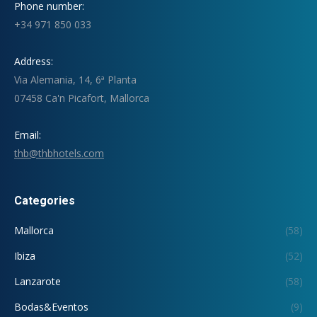
Phone number:
+34 971 850 033
Address:
Via Alemania, 14, 6ª Planta
07458 Ca'n Picafort, Mallorca
Email:
thb@thbhotels.com
Categories
Mallorca
(58)
Ibiza
(52)
Lanzarote
(58)
Bodas&Eventos
(9)