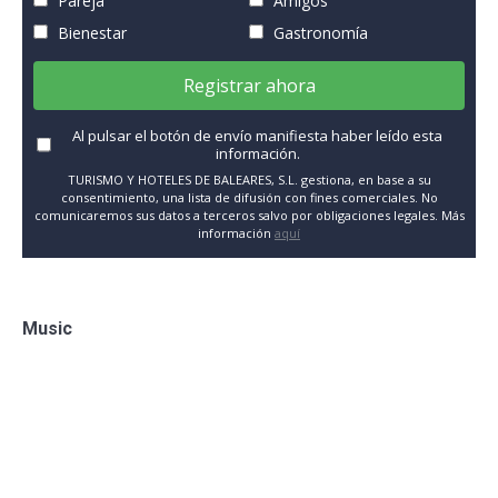
Pareja
Amigos
Bienestar
Gastronomía
Registrar ahora
Al pulsar el botón de envío manifiesta haber leído esta
información.
TURISMO Y HOTELES DE BALEARES, S.L. gestiona, en base a su
consentimiento, una lista de difusión con fines comerciales. No
comunicaremos sus datos a terceros salvo por obligaciones legales. Más
información
aquí
Music