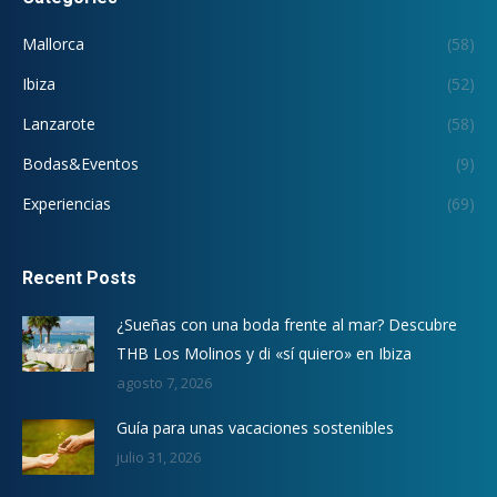
Mallorca
(58)
Ibiza
(52)
Lanzarote
(58)
Bodas&Eventos
(9)
Experiencias
(69)
Recent Posts
¿Sueñas con una boda frente al mar? Descubre
THB Los Molinos y di «sí quiero» en Ibiza
agosto 7, 2026
Guía para unas vacaciones sostenibles
julio 31, 2026