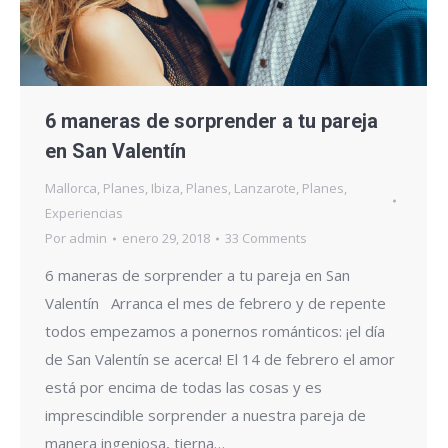
6 maneras de sorprender a tu pareja
en San Valentín
Mallorca
,
Planes
,
Ibiza
,
Planes
,
Lanzarote
,
Planes
,
Experiencias
Por
admin
enero 29, 2018
33 Comments
6 maneras de sorprender a tu pareja en San
Valentín Arranca el mes de febrero y de repente
todos empezamos a ponernos románticos: ¡el día
de San Valentín se acerca! El 14 de febrero el amor
está por encima de todas las cosas y es
imprescindible sorprender a nuestra pareja de
manera ingeniosa, tierna…