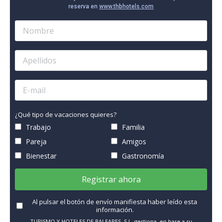
reserva en
www.thbhotels.com
¿Qué tipo de vacaciones quieres?
Trabajo
Familia
Pareja
Amigos
Bienestar
Gastronomía
Registrar ahora
Al pulsar el botón de envío manifiesta haber leído esta
información.
TURISMO Y HOTELES DE BALEARES, S.L. gestiona, en base a su