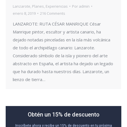
Lanzarote
,
Planes
,
Experiencias
Por
admin
enero 8, 2019
216 Comments
LANZAROTE: RUTA CÉSAR MANRIQUE César
Manrique pintor, escultor y artista canario, ha
dejado notadas pinceladas en la isla más volcánica
de todo el archipiélago canario: Lanzarote.
Considerado símbolo de la isla y pionero del arte
abstracto en España, el artista ha dejado un legado
que ha durado hasta nuestros días. Lanzarote, un
lienzo de tierra…
Obtén un 15% de descuento
Inscríbete ahora y recibe un 15% de descuento en tu próxima