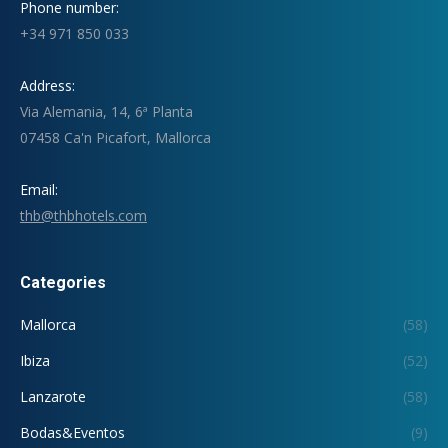
Phone number:
+34 971 850 033
Address:
Via Alemania, 14, 6ª Planta
07458 Ca'n Picafort, Mallorca
Email:
thb@thbhotels.com
Categories
Mallorca
(58)
Ibiza
(52)
Lanzarote
(58)
Bodas&Eventos
(9)