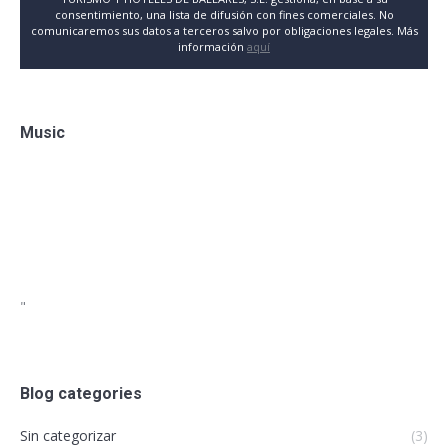
consentimiento, una lista de difusión con fines comerciales. No
comunicaremos sus datos a terceros salvo por obligaciones legales. Más
información
aquí
Music
"
Blog categories
Sin categorizar
(3)