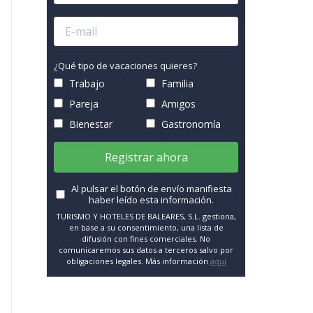
¿Qué tipo de vacaciones quieres?
Trabajo
Familia
Pareja
Amigos
Bienestar
Gastronomía
Registrar ahora
Al pulsar el botón de envío manifiesta
haber leído esta información.
TURISMO Y HOTELES DE BALEARES, S.L. gestiona,
en base a su consentimiento, una lista de
difusión con fines comerciales. No
comunicaremos sus datos a terceros salvo por
obligaciones legales. Más información
aquí