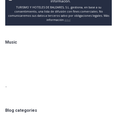
información.
TURISMO Y HOTELES DE BALEARES, S.L. gestiona, en base a su
consentimiento, una lista de difusión con fines comerciales. No
comunicaremos sus datos a terceros salvo por obligaciones legales. Más
información
aquí
Music
"
Blog categories