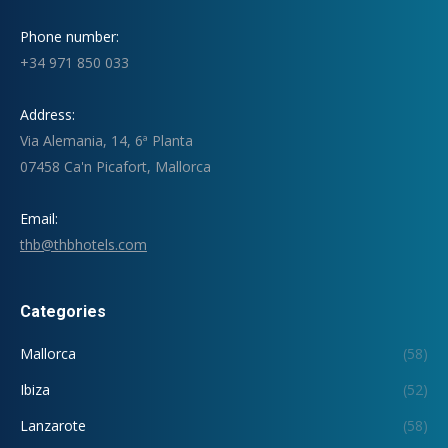
Phone number:
+34 971 850 033
Address:
Via Alemania, 14, 6ª Planta
07458 Ca'n Picafort, Mallorca
Email:
thb@thbhotels.com
Categories
Mallorca
(58)
Ibiza
(52)
Lanzarote
(58)