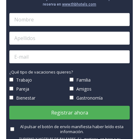
reserva en
www.thbhotels.com
¿Qué tipo de vacaciones quieres?
Trabajo
Familia
Pareja
Amigos
Bienestar
Gastronomía
Registrar ahora
Al pulsar el botón de envío manifiesta haber leído esta
información.
TURISMO Y HOTELES DE BALEARES, S.L. gestiona, en base a su