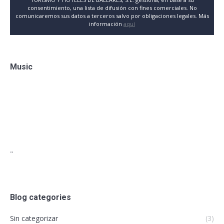
consentimiento, una lista de difusión con fines comerciales. No
comunicaremos sus datos a terceros salvo por obligaciones legales. Más
información
aquí
Music
"
Blog categories
Sin categorizar
(3)