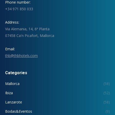
Phone number:
+34 971 850 033
Address:
Via Alemania, 14, 6ª Planta
07458 Ca'n Picafort, Mallorca
Email:
thb@thbhotels.com
Categories
Mallorca
(58)
Ibiza
(52)
Lanzarote
(58)
Bodas&Eventos
(9)