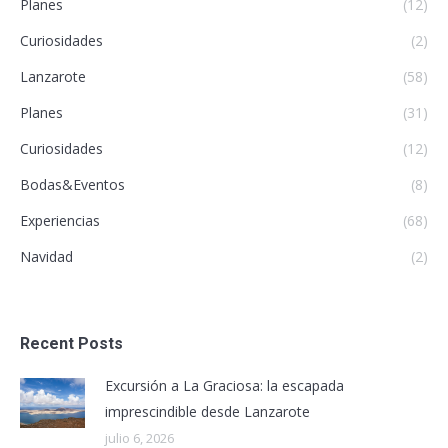
Planes
(12)
Curiosidades
(2)
Lanzarote
(58)
Planes
(31)
Curiosidades
(12)
Bodas&Eventos
(8)
Experiencias
(68)
Navidad
(2)
Recent Posts
Excursión a La Graciosa: la escapada
imprescindible desde Lanzarote
julio 6, 2026