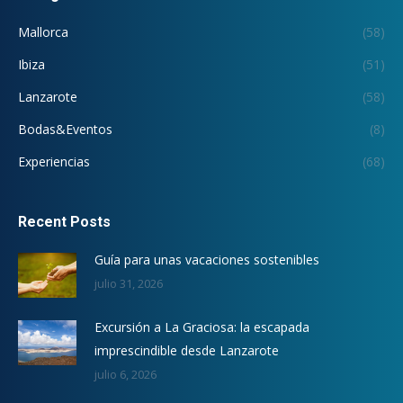
Mallorca
(58)
Ibiza
(51)
Lanzarote
(58)
Bodas&Eventos
(8)
Experiencias
(68)
Recent Posts
Guía para unas vacaciones sostenibles
julio 31, 2026
Excursión a La Graciosa: la escapada
imprescindible desde Lanzarote
julio 6, 2026