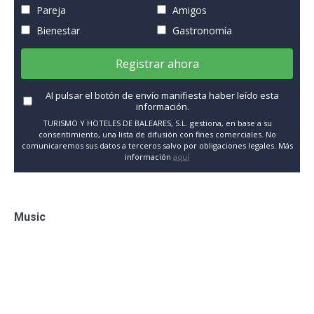
Pareja
Amigos
Bienestar
Gastronomía
Registrar ahora
Al pulsar el botón de envío manifiesta haber leído esta
información.
TURISMO Y HOTELES DE BALEARES, S.L. gestiona, en base a su
consentimiento, una lista de difusión con fines comerciales. No
comunicaremos sus datos a terceros salvo por obligaciones legales. Más
información
aquí
Music