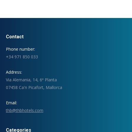
Contact
Phone number:
+34 971 850 033
Address:
Via Alemania, 14, 6ª Planta
07458 Ca'n Picafort, Mallorca
Email:
thb@thbhotels.com
Categories