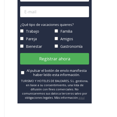
¿Qué tipo de vacaciones quieres?
Trabajo
Familia
Pareja
Amigos
Bienestar
Gastronomía
Registrar ahora
Al pulsar el botón de envío manifiesta
haber leído esta información.
TURISMO Y HOTELES DE BALEARES, S.L. gestiona,
en base a su consentimiento, una lista de
difusión con fines comerciales. No
comunicaremos sus datos a terceros salvo por
obligaciones legales. Más información
aquí