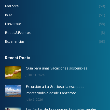
Mallorca
(58)
Ibiza
(51)
Lanzarote
(58)
Bodas&Eventos
(8)
Experiencias
(68)
Recent Posts
Guía para unas vacaciones sostenibles
julio 31, 2026
Excursión a La Graciosa: la escapada
imprescindible desde Lanzarote
julio 6, 2026
Las fiestas de Ibiza que no te puedes perder