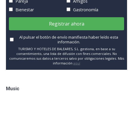
Pareja
Amigos
Bienestar
Gastronomía
Registrar ahora
Al pulsar el botón de envío manifiesta haber leído esta
información.
TURISMO Y HOTELES DE BALEARES, S.L. gestiona, en base a su
consentimiento, una lista de difusión con fines comerciales. No
comunicaremos sus datos a terceros salvo por obligaciones legales. Más
información
aquí
Music