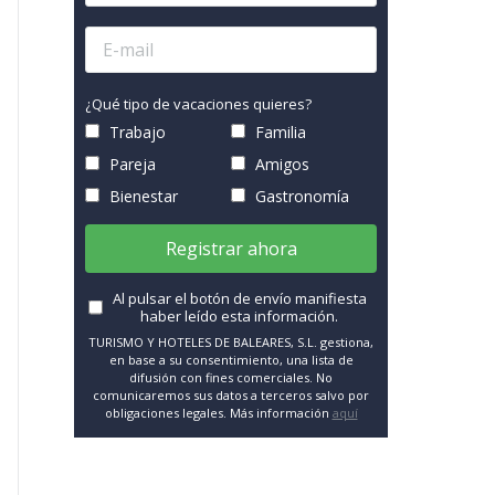
¿Qué tipo de vacaciones quieres?
Trabajo
Familia
Pareja
Amigos
Bienestar
Gastronomía
Registrar ahora
Al pulsar el botón de envío manifiesta
haber leído esta información.
TURISMO Y HOTELES DE BALEARES, S.L. gestiona,
en base a su consentimiento, una lista de
difusión con fines comerciales. No
comunicaremos sus datos a terceros salvo por
obligaciones legales. Más información
aquí