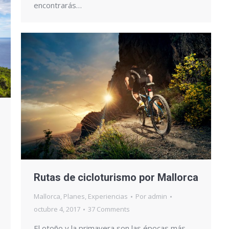
encontrarás…
Rutas de cicloturismo por Mallorca
Mallorca
,
Planes
,
Experiencias
Por
admin
octubre 4, 2017
37 Comments
El otoño y la primavera son las épocas más