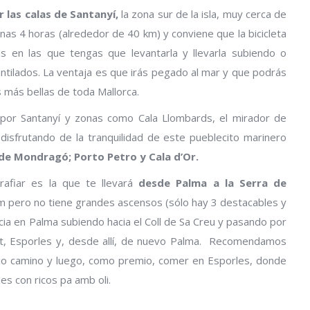
r las calas de Santanyí,
la zona sur de la isla, muy cerca de
nas 4 horas (alrededor de 40 km) y conviene que la bicicleta
as en las que tengas que levantarla y llevarla subiendo o
tilados. La ventaja es que irás pegado al mar y que podrás
s más bellas de toda Mallorca.
or Santanyí y zonas como Cala Llombards, el mirador de
disfrutando de la tranquilidad de este pueblecito marinero
de Mondragó; Porto Petro y Cala d’Or.
grafiar es la que te llevará
desde Palma a la Serra de
km pero no tiene grandes ascensos (sólo hay 3 destacables y
icia en Palma subiendo hacia el Coll de Sa Creu y pasando por
yent, Esporles y, desde allí, de nuevo Palma. Recomendamos
dio camino y luego, como premio, comer en Esporles, donde
s con ricos pa amb oli.