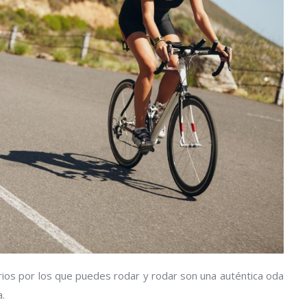
ios por los que puedes rodar y rodar son una auténtica oda
a.