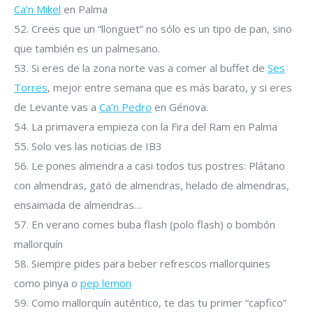
Ca’n Mikel
en Palma
52. Crees que un “llonguet” no sólo es un tipo de pan, sino
que también es un palmesano.
53. Si eres de la zona norte vas a comer al buffet de
Ses
Torres
, mejor entre semana que es más barato, y si eres
de Levante vas a
Ca’n Pedro
en Génova.
54. La primavera empieza con la Fira del Ram en Palma
55. Solo ves las noticias de IB3
56. Le pones almendra a casi todos tus postres: Plátano
con almendras, gató de almendras, helado de almendras,
ensaimada de almendras…
57. En verano comes buba flash (polo flash) o bombón
mallorquín
58. Siempre pides para beber refrescos mallorquines
como pinya o
pep lemon
59. Como mallorquín auténtico, te das tu primer “capfico”