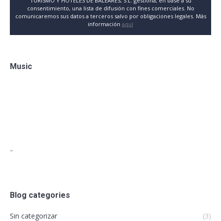
TURISMO Y HOTELES DE BALEARES, S.L. gestiona, en base a su
consentimiento, una lista de difusión con fines comerciales. No
comunicaremos sus datos a terceros salvo por obligaciones legales. Más
información
aquí
Music
"
Blog categories
Sin categorizar
(3)