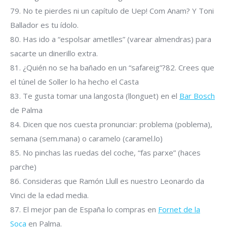
79. No te pierdes ni un capítulo de Uep! Com Anam? Y Toni
Ballador es tu ídolo.
80. Has ido a “espolsar ametlles” (varear almendras) para
sacarte un dinerillo extra.
81. ¿Quién no se ha bañado en un “safareig”?82. Crees que
el túnel de Soller lo ha hecho el Casta
83. Te gusta tomar una langosta (llonguet) en el
Bar Bosch
de Palma
84. Dicen que nos cuesta pronunciar: problema (poblema),
semana (sem.mana) o caramelo (caramel.lo)
85. No pinchas las ruedas del coche, “fas parxe” (haces
parche)
86. Consideras que Ramón Llull es nuestro Leonardo da
Vinci de la edad media.
87. El mejor pan de España lo compras en
Fornet de la
Soca
en Palma.