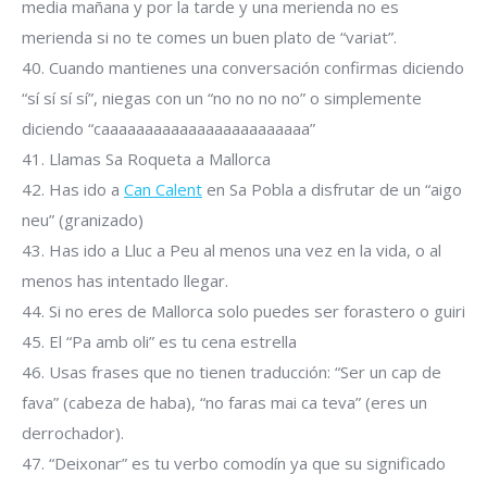
media mañana y por la tarde y una merienda no es
merienda si no te comes un buen plato de “variat”.
40. Cuando mantienes una conversación confirmas diciendo
“sí sí sí sí”, niegas con un “no no no no” o simplemente
diciendo “caaaaaaaaaaaaaaaaaaaaaaaa”
41. Llamas Sa Roqueta a Mallorca
42. Has ido a
Can Calent
en Sa Pobla a disfrutar de un “aigo
neu” (granizado)
43. Has ido a Lluc a Peu al menos una vez en la vida, o al
menos has intentado llegar.
44. Si no eres de Mallorca solo puedes ser forastero o guiri
45. El “Pa amb oli” es tu cena estrella
46. Usas frases que no tienen traducción: “Ser un cap de
fava” (cabeza de haba), “no faras mai ca teva” (eres un
derrochador).
47. “Deixonar” es tu verbo comodín ya que su significado