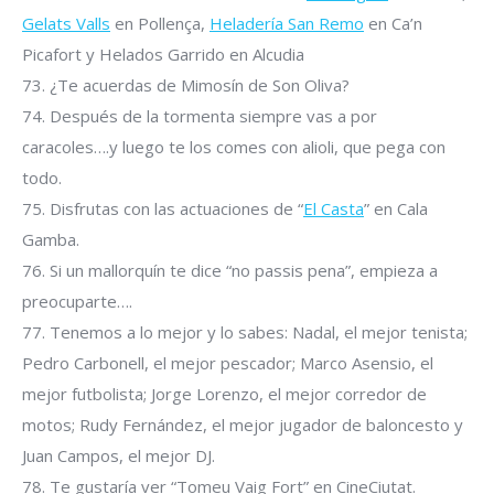
Gelats Valls
en Pollença,
Heladería San Remo
en Ca’n
Picafort y Helados Garrido en Alcudia
73. ¿Te acuerdas de Mimosín de Son Oliva?
74. Después de la tormenta siempre vas a por
caracoles….y luego te los comes con alioli, que pega con
todo.
75. Disfrutas con las actuaciones de “
El Casta
” en Cala
Gamba.
76. Si un mallorquín te dice “no passis pena”, empieza a
preocuparte….
77. Tenemos a lo mejor y lo sabes: Nadal, el mejor tenista;
Pedro Carbonell, el mejor pescador; Marco Asensio, el
mejor futbolista; Jorge Lorenzo, el mejor corredor de
motos; Rudy Fernández, el mejor jugador de baloncesto y
Juan Campos, el mejor DJ.
78. Te gustaría ver “Tomeu Vaig Fort” en CineCiutat.