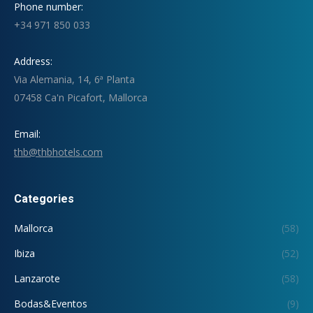
Phone number:
+34 971 850 033
Address:
Via Alemania, 14, 6ª Planta
07458 Ca'n Picafort, Mallorca
Email:
thb@thbhotels.com
Categories
Mallorca
(58)
Ibiza
(52)
Lanzarote
(58)
Bodas&Eventos
(9)