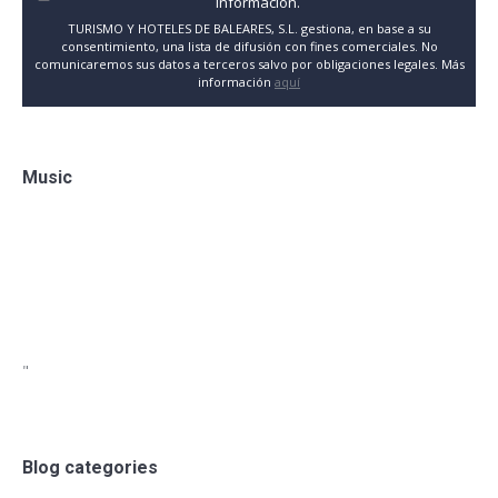
información.
TURISMO Y HOTELES DE BALEARES, S.L. gestiona, en base a su
consentimiento, una lista de difusión con fines comerciales. No
comunicaremos sus datos a terceros salvo por obligaciones legales. Más
información
aquí
Music
"
Blog categories