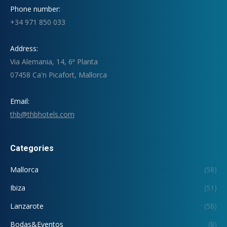
Phone number:
+34 971 850 033
Address:
Via Alemania, 14, 6ª Planta
07458 Ca'n Picafort, Mallorca
Email:
thb@thbhotels.com
Categories
Mallorca
(58)
Ibiza
(51)
Lanzarote
(58)
Bodas&Eventos
(8)