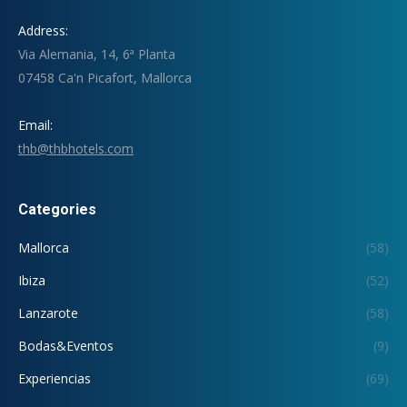
Address:
Via Alemania, 14, 6ª Planta
07458 Ca'n Picafort, Mallorca
Email:
thb@thbhotels.com
Categories
Mallorca
(58)
Ibiza
(52)
Lanzarote
(58)
Bodas&Eventos
(9)
Experiencias
(69)