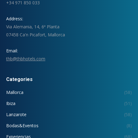
+34 971 850 033
Address:
Via Alemania, 14, 6ª Planta
07458 Ca'n Picafort, Mallorca
Email:
thb@thbhotels.com
Categories
Mallorca
(58)
Ibiza
(51)
Lanzarote
(58)
Bodas&Eventos
(8)
Experiencias
(68)