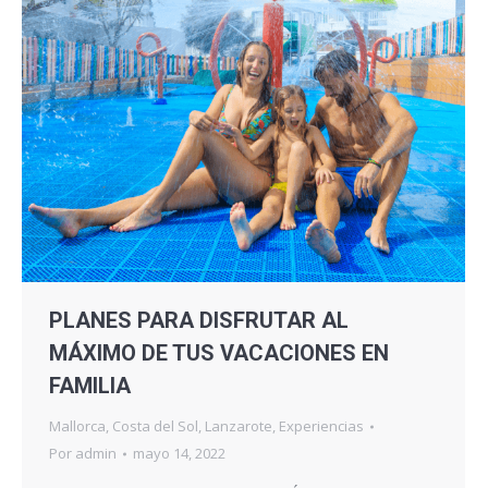
PLANES PARA DISFRUTAR AL
MÁXIMO DE TUS VACACIONES EN
FAMILIA
Mallorca
,
Costa del Sol
,
Lanzarote
,
Experiencias
Por
admin
mayo 14, 2022