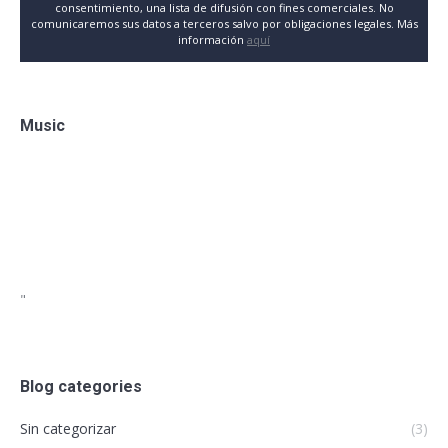
consentimiento, una lista de difusión con fines comerciales. No
comunicaremos sus datos a terceros salvo por obligaciones legales. Más
información
aquí
Music
"
Blog categories
Sin categorizar
(3)