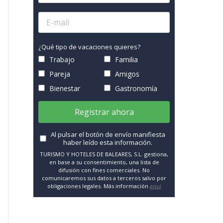
¿Qué tipo de vacaciones quieres?
Trabajo
Familia
Pareja
Amigos
Bienestar
Gastronomía
Registrar ahora
Al pulsar el botón de envío manifiesta
haber leído esta información.
TURISMO Y HOTELES DE BALEARES, S.L. gestiona,
en base a su consentimiento, una lista de
difusión con fines comerciales. No
comunicaremos sus datos a terceros salvo por
obligaciones legales. Más información
aquí