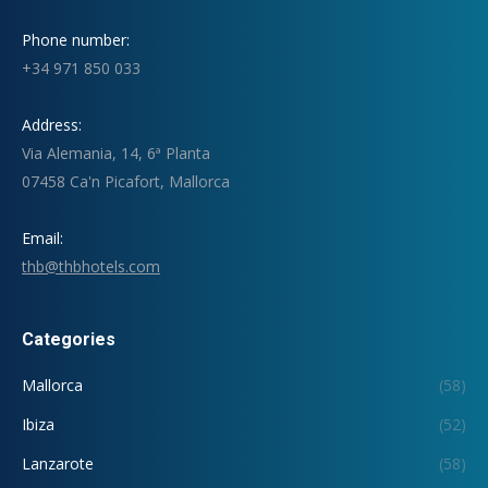
Phone number:
+34 971 850 033
Address:
Via Alemania, 14, 6ª Planta
07458 Ca'n Picafort, Mallorca
Email:
thb@thbhotels.com
Categories
Mallorca
(58)
Ibiza
(52)
Lanzarote
(58)