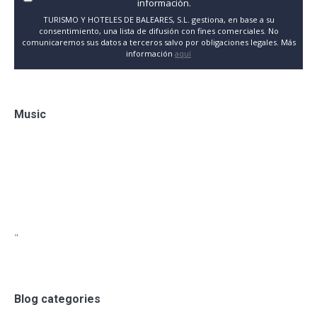
información.
TURISMO Y HOTELES DE BALEARES, S.L. gestiona, en base a su
consentimiento, una lista de difusión con fines comerciales. No
comunicaremos sus datos a terceros salvo por obligaciones legales. Más
información
aquí
Music
"
Blog categories