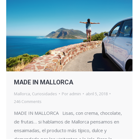
MADE IN MALLORCA
Mallorca
,
Curiosidades
Por
admin
abril 5, 2018
246 Comments
MADE IN MALLORCA Lisas, con crema, chocolate,
de frutas… si hablamos de Mallorca pensamos en
ensaimadas, el producto más típico, dulce y
demandado por los visitantes a la Isla. Pero la