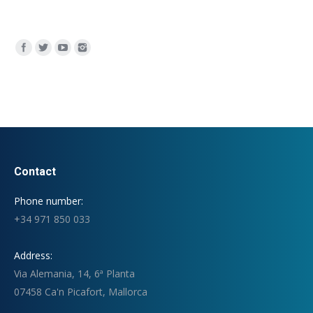
Encuéntranos en:
Contact
Phone number:
+34 971 850 033
Address:
Via Alemania, 14, 6ª Planta
07458 Ca'n Picafort, Mallorca