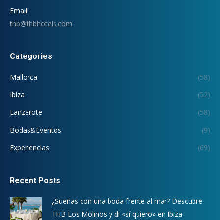
Email:
thb@thbhotels.com
Categories
Mallorca
(58)
Ibiza
(52)
Lanzarote
(58)
Bodas&Eventos
(9)
Experiencias
(69)
Recent Posts
¿Sueñas con una boda frente al mar? Descubre
THB Los Molinos y di «sí quiero» en Ibiza