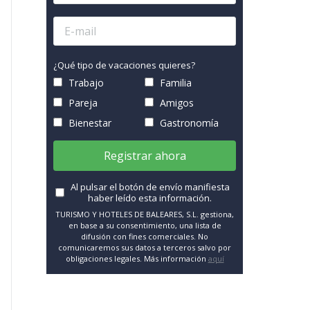
¿Qué tipo de vacaciones quieres?
Trabajo
Familia
Pareja
Amigos
Bienestar
Gastronomía
Registrar ahora
Al pulsar el botón de envío manifiesta
haber leído esta información.
TURISMO Y HOTELES DE BALEARES, S.L. gestiona,
en base a su consentimiento, una lista de
difusión con fines comerciales. No
comunicaremos sus datos a terceros salvo por
obligaciones legales. Más información
aquí