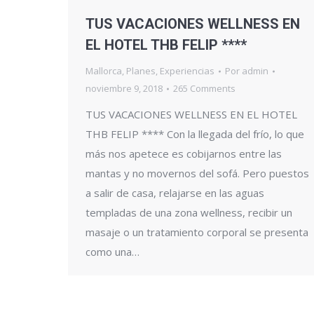
TUS VACACIONES WELLNESS EN
EL HOTEL THB FELIP ****
Mallorca
,
Planes
,
Experiencias
Por
admin
noviembre 9, 2018
265 Comments
TUS VACACIONES WELLNESS EN EL HOTEL
THB FELIP **** Con la llegada del frío, lo que
más nos apetece es cobijarnos entre las
mantas y no movernos del sofá. Pero puestos
a salir de casa, relajarse en las aguas
templadas de una zona wellness, recibir un
masaje o un tratamiento corporal se presenta
como una…