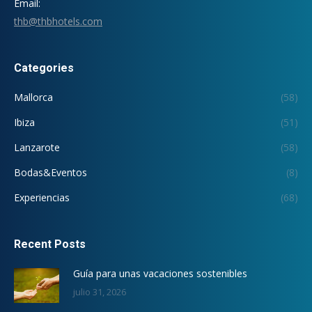
Email:
thb@thbhotels.com
Categories
Mallorca
(58)
Ibiza
(51)
Lanzarote
(58)
Bodas&Eventos
(8)
Experiencias
(68)
Recent Posts
Guía para unas vacaciones sostenibles
julio 31, 2026