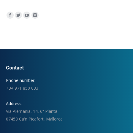
Encuéntranos en:
Contact
Phone number:
+34 971 850 033
Address:
Via Alemania, 14, 6ª Planta
07458 Ca'n Picafort, Mallorca