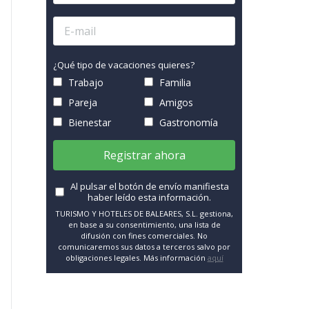
¿Qué tipo de vacaciones quieres?
Trabajo
Familia
Pareja
Amigos
Bienestar
Gastronomía
Registrar ahora
Al pulsar el botón de envío manifiesta
haber leído esta información.
TURISMO Y HOTELES DE BALEARES, S.L. gestiona,
en base a su consentimiento, una lista de
difusión con fines comerciales. No
comunicaremos sus datos a terceros salvo por
obligaciones legales. Más información
aquí