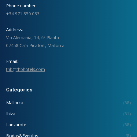
Phone number:
+34 971 850 033
Address:
Via Alemania, 14, 6ª Planta
07458 Ca'n Picafort, Mallorca
Email:
thb@thbhotels.com
Categories
Mallorca
(58)
Ibiza
(51)
Lanzarote
(58)
Bodas&Eventos
(8)