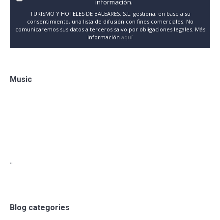
información.
TURISMO Y HOTELES DE BALEARES, S.L. gestiona, en base a su
consentimiento, una lista de difusión con fines comerciales. No
comunicaremos sus datos a terceros salvo por obligaciones legales. Más
información
aquí
Music
"
Blog categories