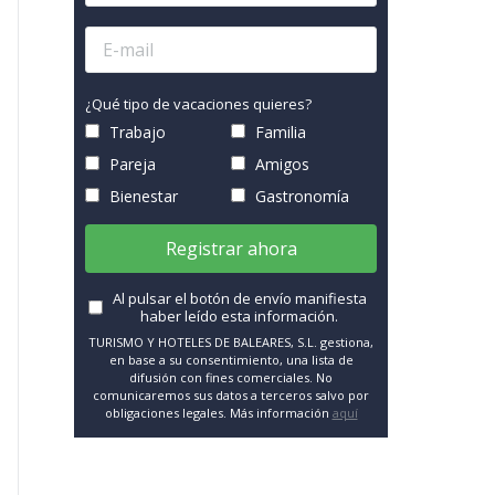
¿Qué tipo de vacaciones quieres?
Trabajo
Familia
Pareja
Amigos
Bienestar
Gastronomía
Registrar ahora
Al pulsar el botón de envío manifiesta
haber leído esta información.
TURISMO Y HOTELES DE BALEARES, S.L. gestiona,
en base a su consentimiento, una lista de
difusión con fines comerciales. No
comunicaremos sus datos a terceros salvo por
obligaciones legales. Más información
aquí