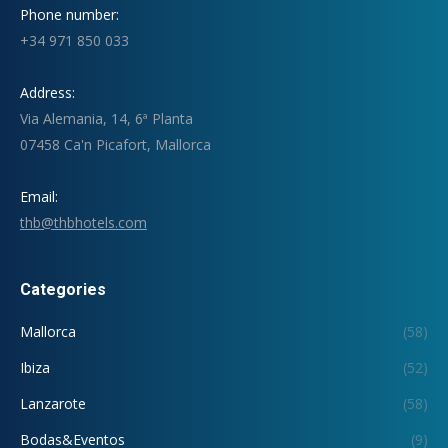
Phone number:
+34 971 850 033
Address:
Via Alemania, 14, 6ª Planta
07458 Ca'n Picafort, Mallorca
Email:
thb@thbhotels.com
Categories
Mallorca
(58)
Ibiza
(52)
Lanzarote
(58)
Bodas&Eventos
(9)