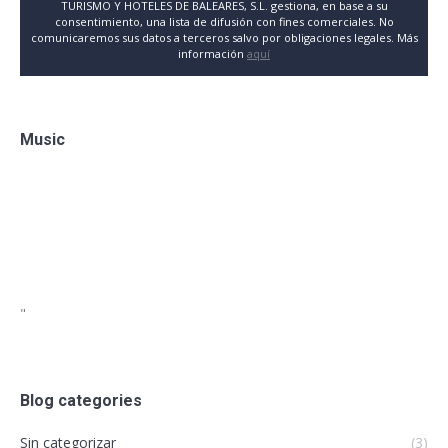
TURISMO Y HOTELES DE BALEARES, S.L. gestiona, en base a su
consentimiento, una lista de difusión con fines comerciales. No
comunicaremos sus datos a terceros salvo por obligaciones legales. Más
información
aquí
Music
"
Blog categories
Sin categorizar
(3)