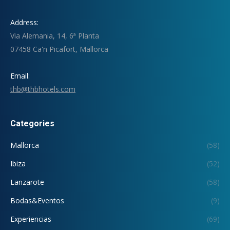
Address:
Via Alemania, 14, 6ª Planta
07458 Ca'n Picafort, Mallorca
Email:
thb@thbhotels.com
Categories
Mallorca
(58)
Ibiza
(52)
Lanzarote
(58)
Bodas&Eventos
(9)
Experiencias
(69)