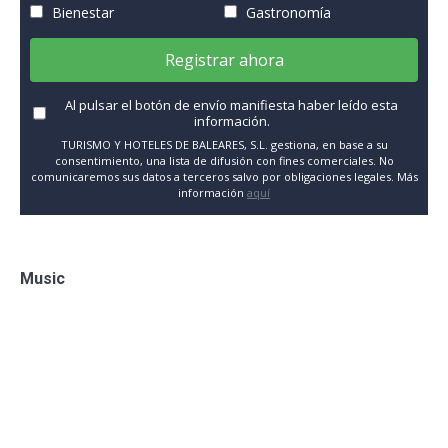
Bienestar
Gastronomía
Registrar ahora
Al pulsar el botón de envío manifiesta haber leído esta
información.
TURISMO Y HOTELES DE BALEARES, S.L. gestiona, en base a su
consentimiento, una lista de difusión con fines comerciales. No
comunicaremos sus datos a terceros salvo por obligaciones legales. Más
información
aquí
Music