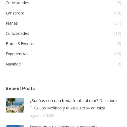
Curiosidades
(2)
Lanzarote
(58)
Planes
(31)
Curiosidades
(12)
Bodas&Eventos
(9)
Experiencias
(69)
Navidad
(2)
Recent Posts
¿Sueñas con una boda frente al mar? Descubre
THB Los Molinos y di «sí quiero» en Ibiza
agosto 7, 2026
Excursión a La Graciosa: la escapada