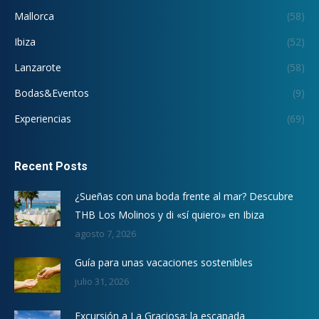
Mallorca
(58)
Ibiza
(52)
Lanzarote
(58)
Bodas&Eventos
(9)
Experiencias
(69)
Recent Posts
¿Sueñas con una boda frente al mar? Descubre
THB Los Molinos y di «sí quiero» en Ibiza
agosto 7, 2026
Guía para unas vacaciones sostenibles
julio 31, 2026
Excursión a La Graciosa: la escapada