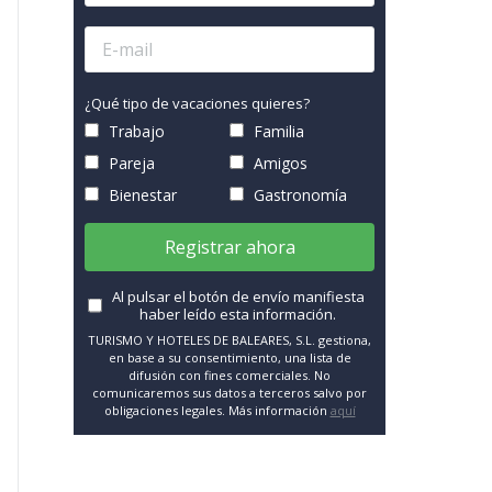
¿Qué tipo de vacaciones quieres?
Trabajo
Familia
Pareja
Amigos
Bienestar
Gastronomía
Registrar ahora
Al pulsar el botón de envío manifiesta
haber leído esta información.
TURISMO Y HOTELES DE BALEARES, S.L. gestiona,
en base a su consentimiento, una lista de
difusión con fines comerciales. No
comunicaremos sus datos a terceros salvo por
obligaciones legales. Más información
aquí