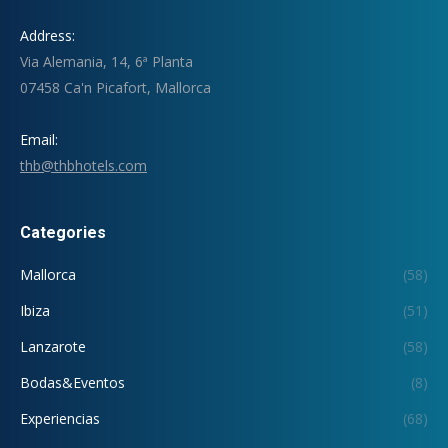
Address:
Via Alemania, 14, 6ª Planta
07458 Ca'n Picafort, Mallorca
Email:
thb@thbhotels.com
Categories
Mallorca
(58)
Ibiza
(51)
Lanzarote
(58)
Bodas&Eventos
(8)
Experiencias
(68)