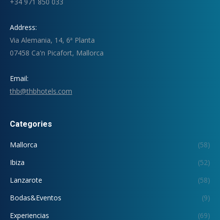
+34 971 850 033
Address:
Via Alemania, 14, 6ª Planta
07458 Ca'n Picafort, Mallorca
Email:
thb@thbhotels.com
Categories
Mallorca
(58)
Ibiza
(52)
Lanzarote
(58)
Bodas&Eventos
(9)
Experiencias
(69)