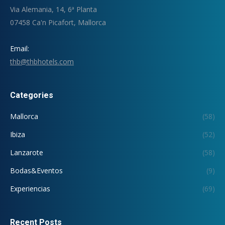
Via Alemania, 14, 6ª Planta
07458 Ca'n Picafort, Mallorca
Email:
thb@thbhotels.com
Categories
Mallorca
(58)
Ibiza
(52)
Lanzarote
(58)
Bodas&Eventos
(9)
Experiencias
(69)
Recent Posts