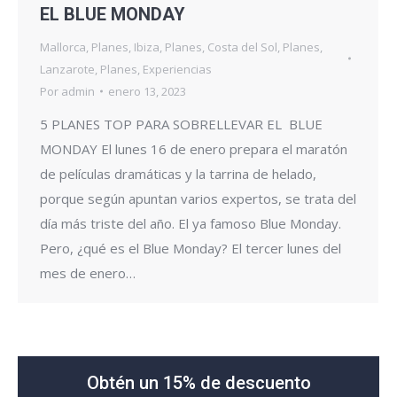
EL BLUE MONDAY
Mallorca
,
Planes
,
Ibiza
,
Planes
,
Costa del Sol
,
Planes
,
Lanzarote
,
Planes
,
Experiencias
Por
admin
enero 13, 2023
5 PLANES TOP PARA SOBRELLEVAR EL BLUE
MONDAY El lunes 16 de enero prepara el maratón
de películas dramáticas y la tarrina de helado,
porque según apuntan varios expertos, se trata del
día más triste del año. El ya famoso Blue Monday.
Pero, ¿qué es el Blue Monday? El tercer lunes del
mes de enero…
Obtén un 15% de descuento