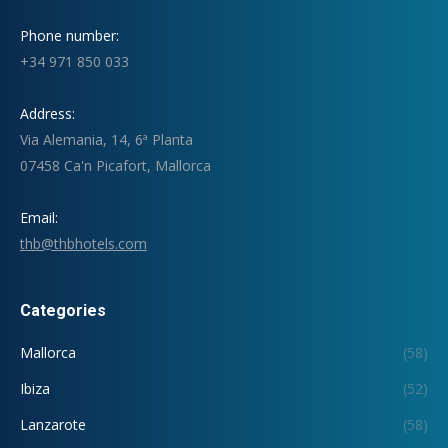
Phone number:
+34 971 850 033
Address:
Via Alemania, 14, 6ª Planta
07458 Ca'n Picafort, Mallorca
Email:
thb@thbhotels.com
Categories
Mallorca
(58)
Ibiza
(52)
Lanzarote
(58)