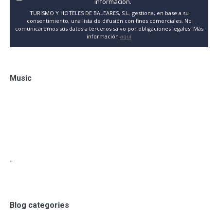
información.
TURISMO Y HOTELES DE BALEARES, S.L. gestiona, en base a su
consentimiento, una lista de difusión con fines comerciales. No
comunicaremos sus datos a terceros salvo por obligaciones legales. Más
información
aquí
Music
"
Blog categories