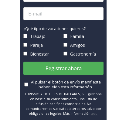
¿Qué tipo de vacaciones quieres?
Trabajo
Familia
Pareja
Amigos
Bienestar
Gastronomía
Registrar ahora
Al pulsar el botón de envío manifiesta
haber leído esta información.
TURISMO Y HOTELES DE BALEARES, S.L. gestiona,
en base a su consentimiento, una lista de
difusión con fines comerciales. No
comunicaremos sus datos a terceros salvo por
obligaciones legales. Más información
aquí