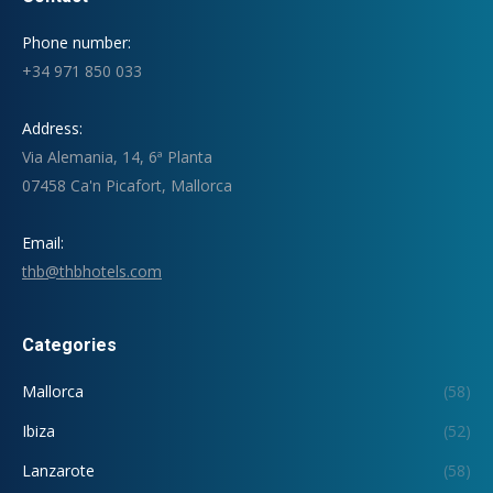
Phone number:
+34 971 850 033
Address:
Via Alemania, 14, 6ª Planta
07458 Ca'n Picafort, Mallorca
Email:
thb@thbhotels.com
Categories
Mallorca
(58)
Ibiza
(52)
Lanzarote
(58)