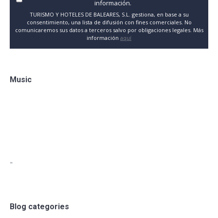
información.
TURISMO Y HOTELES DE BALEARES, S.L. gestiona, en base a su
consentimiento, una lista de difusión con fines comerciales. No
comunicaremos sus datos a terceros salvo por obligaciones legales. Más
información
aquí
Music
"
Blog categories