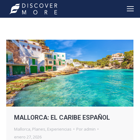
MALLORCA: EL CARIBE ESPAÑOL
Mallorca
,
Planes
,
Experiencias
Por
admin
enero 27, 2026