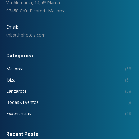
Via Alemania, 14, 6ª Planta
07458 Ca'n Picafort, Mallorca
Email:
thb@thbhotels.com
Categories
Mallorca
(58)
Ibiza
(51)
Lanzarote
(58)
Bodas&Eventos
(8)
Experiencias
(68)
Recent Posts