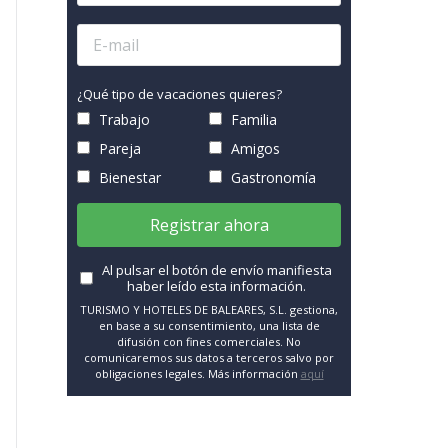
¿Qué tipo de vacaciones quieres?
Trabajo
Familia
Pareja
Amigos
Bienestar
Gastronomía
Registrar ahora
Al pulsar el botón de envío manifiesta
haber leído esta información.
TURISMO Y HOTELES DE BALEARES, S.L. gestiona,
en base a su consentimiento, una lista de
difusión con fines comerciales. No
comunicaremos sus datos a terceros salvo por
obligaciones legales. Más información
aquí