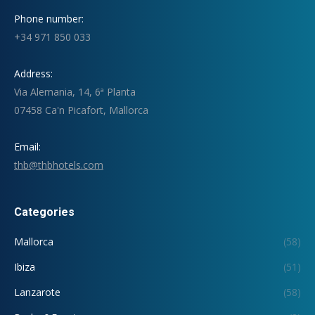
Phone number:
+34 971 850 033
Address:
Via Alemania, 14, 6ª Planta
07458 Ca'n Picafort, Mallorca
Email:
thb@thbhotels.com
Categories
Mallorca
(58)
Ibiza
(51)
Lanzarote
(58)