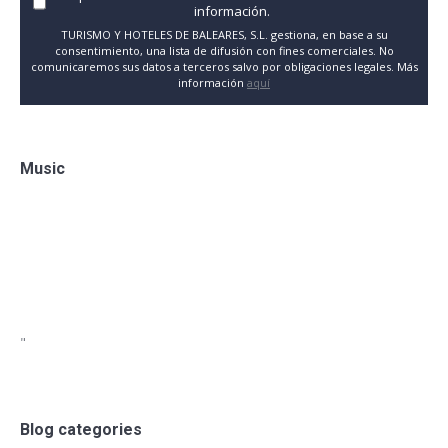
información.
TURISMO Y HOTELES DE BALEARES, S.L. gestiona, en base a su
consentimiento, una lista de difusión con fines comerciales. No
comunicaremos sus datos a terceros salvo por obligaciones legales. Más
información
aquí
Music
"
Blog categories