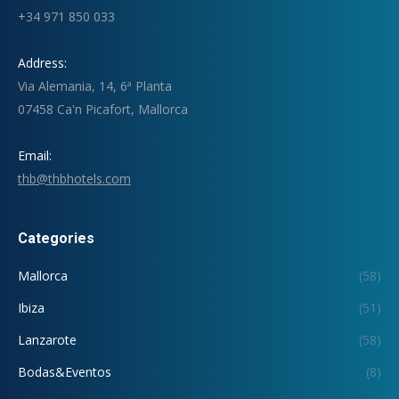
+34 971 850 033
Address:
Via Alemania, 14, 6ª Planta
07458 Ca'n Picafort, Mallorca
Email:
thb@thbhotels.com
Categories
Mallorca
(58)
Ibiza
(51)
Lanzarote
(58)
Bodas&Eventos
(8)