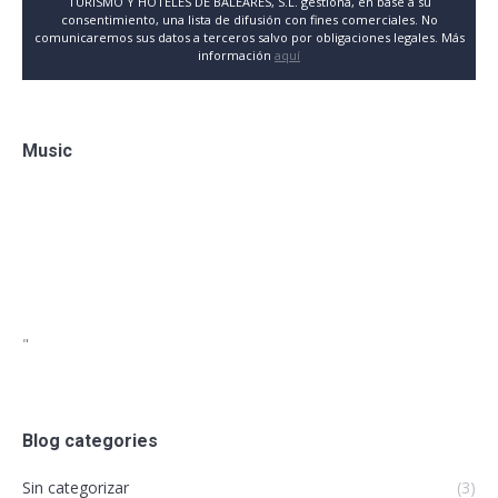
TURISMO Y HOTELES DE BALEARES, S.L. gestiona, en base a su
consentimiento, una lista de difusión con fines comerciales. No
comunicaremos sus datos a terceros salvo por obligaciones legales. Más
información
aquí
Music
"
Blog categories
Sin categorizar
(3)