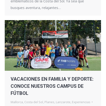
emblemáticos de la Costa del Sol. Ya sea que
busques aventura, relajantes…
VACACIONES EN FAMILIA Y DEPORTE:
CONOCE NUESTROS CAMPUS DE
FÚTBOL
Mallorca
,
Costa del Sol
,
Planes
,
Lanzarote
,
Experiencias