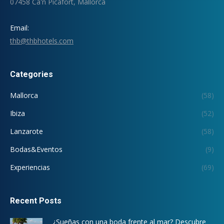
07458 Ca'n Picafort, Mallorca
Email:
thb@thbhotels.com
Categories
Mallorca
(58)
Ibiza
(52)
Lanzarote
(58)
Bodas&Eventos
(9)
Experiencias
(69)
Recent Posts
¿Sueñas con una boda frente al mar? Descubre