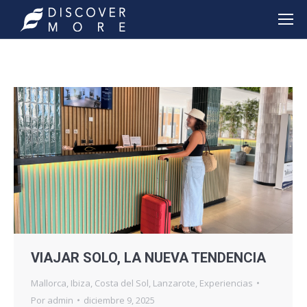
VIAJAR SOLO, LA NUEVA TENDENCIA
Mallorca
,
Ibiza
,
Costa del Sol
,
Lanzarote
,
Experiencias
Por
admin
diciembre 9, 2025