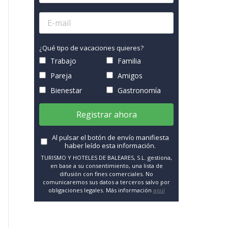
¿Qué tipo de vacaciones quieres?
Trabajo
Familia
Pareja
Amigos
Bienestar
Gastronomía
Registrar ahora
Al pulsar el botón de envío manifiesta
haber leído esta información.
TURISMO Y HOTELES DE BALEARES, S.L. gestiona,
en base a su consentimiento, una lista de
difusión con fines comerciales. No
comunicaremos sus datos a terceros salvo por
obligaciones legales. Más información
aquí