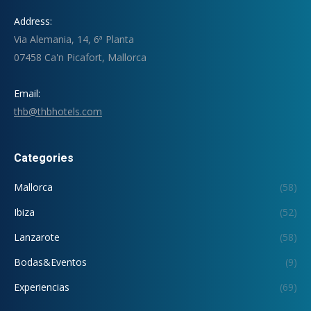
Address:
Via Alemania, 14, 6ª Planta
07458 Ca'n Picafort, Mallorca
Email:
thb@thbhotels.com
Categories
Mallorca
(58)
Ibiza
(52)
Lanzarote
(58)
Bodas&Eventos
(9)
Experiencias
(69)