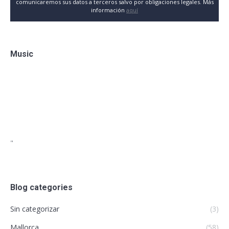
comunicaremos sus datos a terceros salvo por obligaciones legales. Más
información
aquí
Music
"
Blog categories
Sin categorizar
(3)
Mallorca
(58)