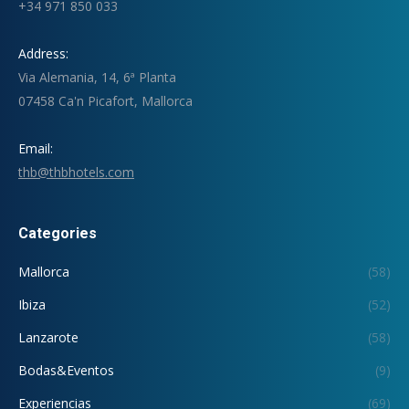
+34 971 850 033
Address:
Via Alemania, 14, 6ª Planta
07458 Ca'n Picafort, Mallorca
Email:
thb@thbhotels.com
Categories
Mallorca
(58)
Ibiza
(52)
Lanzarote
(58)
Bodas&Eventos
(9)
Experiencias
(69)